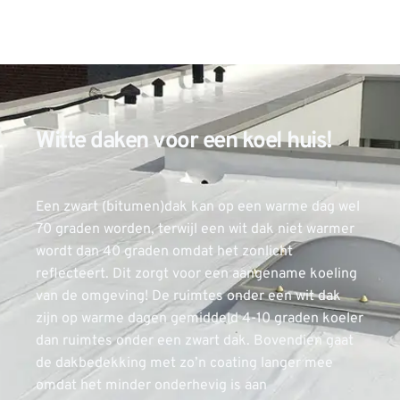
Witte daken voor een koel huis!
Een zwart (bitumen)dak kan op een warme dag wel 
70 graden worden, terwijl een wit dak niet warmer 
wordt dan 40 graden omdat het zonlicht 
reflecteert. Dit zorgt voor een aangename koeling 
van de omgeving! De ruimtes onder een wit dak 
zijn op warme dagen gemiddeld 4-10 graden koeler 
dan ruimtes onder een zwart dak. Bovendien gaat 
de dakbedekking met zo’n coating langer mee 
omdat het minder onderhevig is aan 