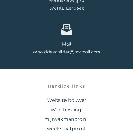
Werfakkerweg 83
6961 KE Eerbeek
Mail
arnolddeschilder@hotmail.com
Handige links
Website bouwer
Web hosting
mijnvakmanpro.nl 
weekstaatpro.nl 