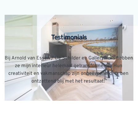
Testimonials
Bij Arnold van Essen / De Schilder en GalleryWalls hebben 
ze mijn interieur helemaal getransformeerd. Hun 
creativiteit en vakmanschap zijn ongeëvenaard. Ik ben 
ontzettend blij met het resultaat!”