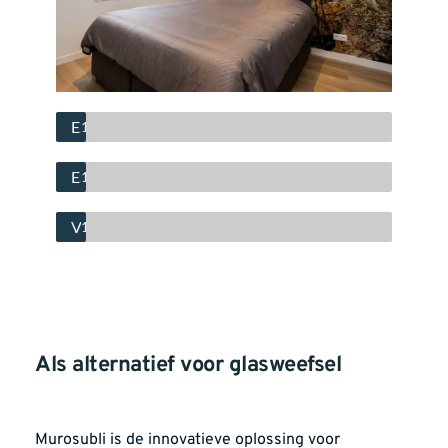
Eigen grafisch ontwerper en dtp'er
100%
Exclusieve en unieke inkoop
100%
Vakkundige applicatietechnieken.
100%
Als alternatief voor glasweefsel
Murosubli is de innovatieve oplossing voor 