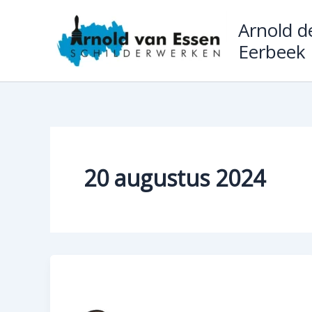
Ga
Arnold de
naar
de
Eerbeek
inhoud
20 augustus 2024