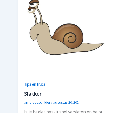
Tips en trucs
Slakken
arnolddeschilder
/
augustus 20, 2024
Is je beglazingskit snel versleten en helpt