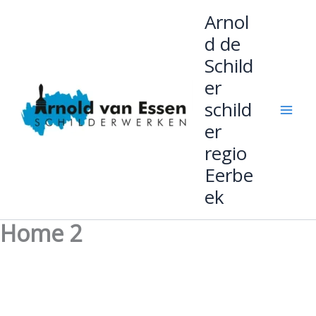
Ga
Arnol
naar
d de
de
Schild
inhoud
er
schild
er
regio
Eerbe
ek
Home 2