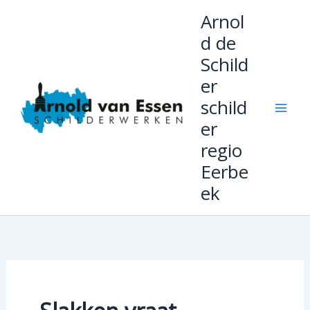
Ga
Arnol
naar
d de
de
Schild
inhoud
er
schild
er
regio
Eerbe
ek