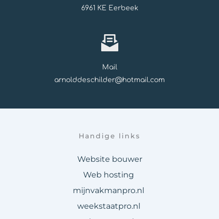
6961 KE Eerbeek
Mail
arnolddeschilder@hotmail.com
Handige links
Website bouwer
Web hosting
mijnvakmanpro.nl 
weekstaatpro.nl 